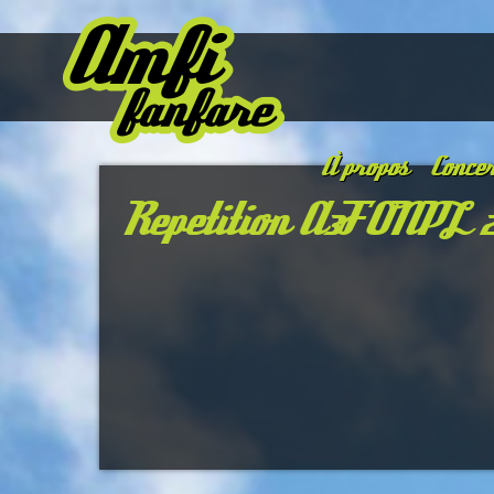
À propos
Concer
Repetition A3F ONPL 