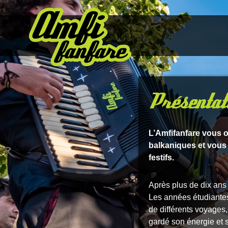
Présentat
L’Amfifanfare vous 
balkaniques et vous 
festifs.
Après plus de dix ans s
Les années étudiantes 
de différents voyages
gardé son énergie et s