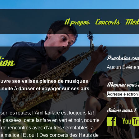
À propos
Concerts
Méd
ion
Prochains con
Aucun Évène
ouvre ses valises pleines de musiques
Abonnez vous à
invite à danser et voyager sur ses airs
Suivez nous !
ur les routes, l’Amfifanfare est toujours là !
passées, cette fanfare en vert et noir, nourrie
, de rencontres avec d’autres semblables, a
a malice ! Et oui ! Des concerts des Hauts de