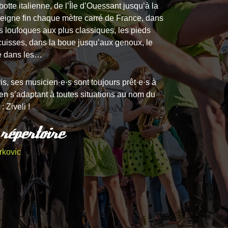
botte italienne, de l’Île d’Ouessant jusqu’à la
eigne fin chaque mètre carré de France, dans
s loufoques aux plus classiques, les pieds
cuisses, dans la boue jusqu’aux genoux, le
te dans les…
s, ses musicien·e·s sont toujours prêt·e·s à
s en s’adaptant à toutes situations au nom du
: Ziveli !
 répertoire
rkovic