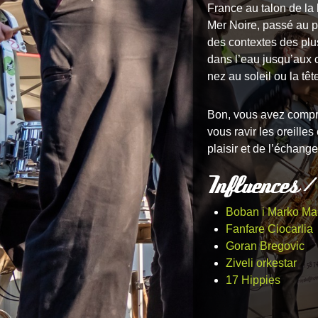
France au talon de la 
Mer Noire, passé au p
des contextes des plu
dans l’eau jusqu’aux 
nez au soleil ou la tê
Bon, vous avez compri
vous ravir les oreille
plaisir et de l’échange 
Influences /
Boban i Marko Ma
Fanfare Ciocarlia
Goran Bregovic
Ziveli orkestar
17 Hippies