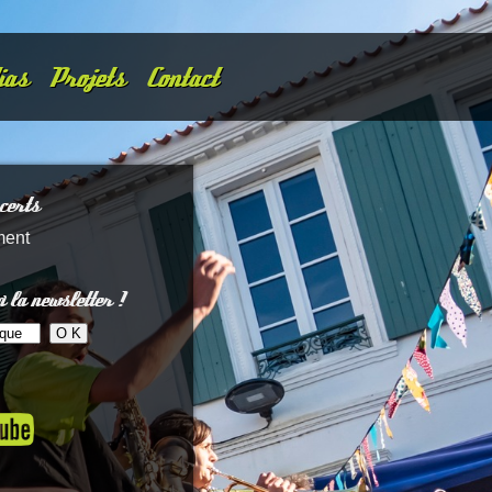
ias
Projets
Contact
certs
ment
 la newsletter !
микрозайм
займ на карту онлайн
быстрый займ