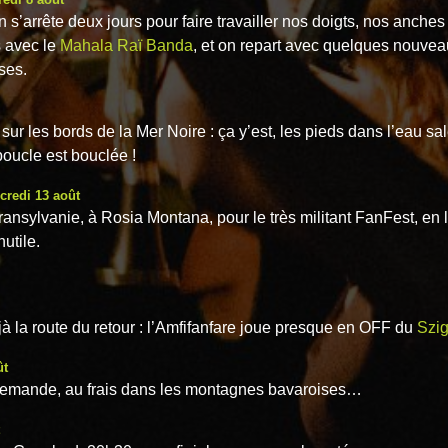
 s’arrête deux jours pour faire travailler nos doigts, nos anches
 avec le
Mahala Raï Banda
, et on repart avec quelques nouve
ses.
ur les bords de la Mer Noire : ça y’est, les pieds dans l’eau sa
boucle est bouclée !
credi 13 août
Transylvanie, à Rosia Montana, pour le très militant FanFest, en l
nutile.
à la route du retour : l’Amfifanfare joue presque en OFF du
Szig
ût
lemande, au frais dans les montagnes bavaroises…