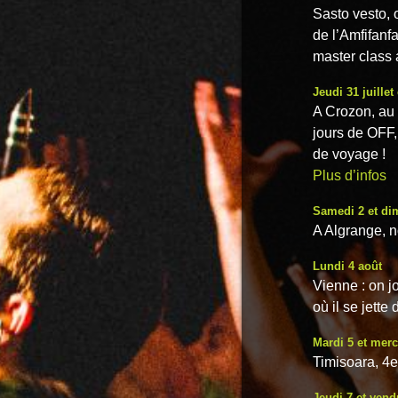
Sasto vesto, 
de l’Amfifanf
master class
Jeudi 31 juillet
A Crozon, au 
jours de OFF,
de voyage !
Plus d’infos
Samedi 2 et di
A Algrange, n
Lundi 4 août
Vienne : on j
où il se jette
Mardi 5 et merc
Timisoara, 4e
Jeudi 7 et vend