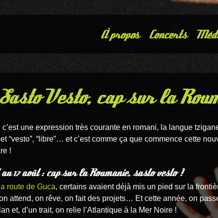
À propos
Concerts
Méd
 Sasto Vesto, cap sur la Roum
, c’est une expression très courante en romani, la langue tzigane 
et “vesto”, “libre”… et c’est comme ça que commence cette nou
re !
t au 17 août : cap sur la Roumanie, sasto vesto !
la route de Guca
, certains avaient déjà mis un pied sur la fronti
on attend, on rêve, on fait des projets… Et cette année, on passe
an et, d’un trait, on relie l’Atlantique à la Mer Noire !