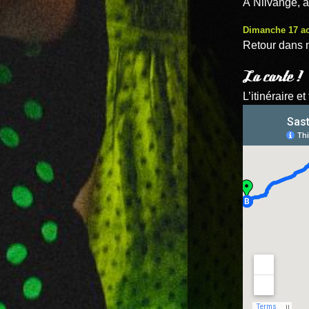
À Nilvange, a
Dimanche 17 a
Retour dans n
La carte !
L’itinéraire e