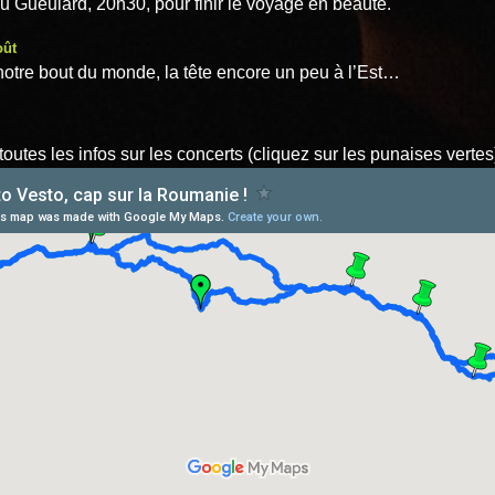
u Gueulard, 20h30, pour finir le voyage en beauté.
oût
otre bout du monde, la tête encore un peu à l’Est…
t toutes les infos sur les concerts (cliquez sur les punaises vertes