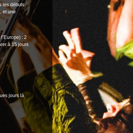
s les débuts
, et une
 l’Europe) : 2
rer à 15 jours
ues jours là