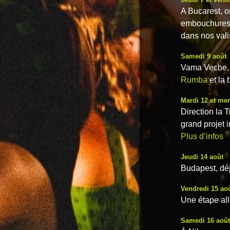
A Bucarest, on
embouchures
dans nos vali
Samedi 9 août
Vama Veche, s
Rumba
et la 
Mardi 12 et mer
Direction la 
grand projet i
Plus d’infos
Jeudi 14 août
Budapest, déj
Vendredi 15 ao
Une étape al
Samedi 16 août