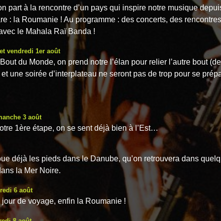
on part à la rencontre d’un pays qui inspire notre musique depui
are : la Roumanie ! Au programme : des concerts, des rencontres
 avec le Mahala Raï Banda !
 et vendredi 1er août
Bout du Monde, on prend notre l’élan pour relier l’autre bout (de
 et une soirée d’interplateau ne seront pas de trop pour se prépa
manche 3 août
otre 1ère étape, on se sent déjà bien à l’Est…
oue déjà les pieds dans le Danube, qu’on retrouvera dans quelq
 dans la Mer Noire.
redi 6 août
 jour de voyage, enfin la Roumanie !
redi 8 août