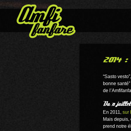
2014 :
“Sasto vesto”
bonne santé” 
de l’Amfifanfa
Du 31 juille
En 2011,
sur 
Mais depuis, 
prend notre él