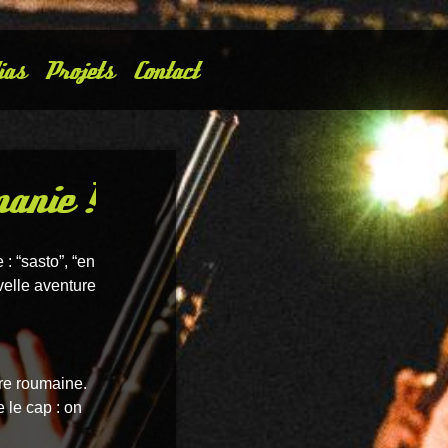
ias
Projets
Contact
anie !
: “sasto”, “en
velle aventure
ère roumaine.
 le cap : on