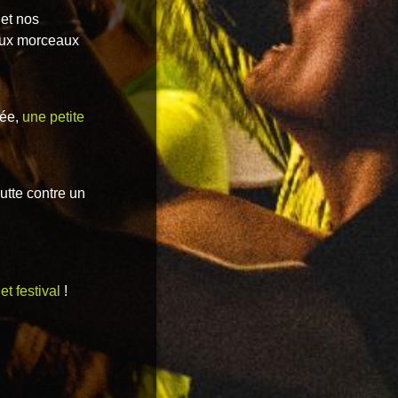
 et nos
aux morceaux
lée,
une petite
utte contre un
et festival
!