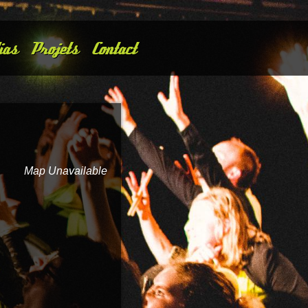
ias
Projets
Contact
Map Unavailable