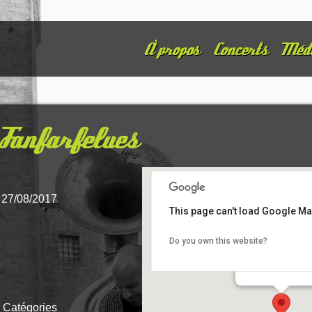
À propos
Concerts
Méd
 Fanfarfelues
- 27/08/2017
This page can't load Google Ma
Do you own this website?
Place de Chatea
Place du château - 
Details
 Catégories