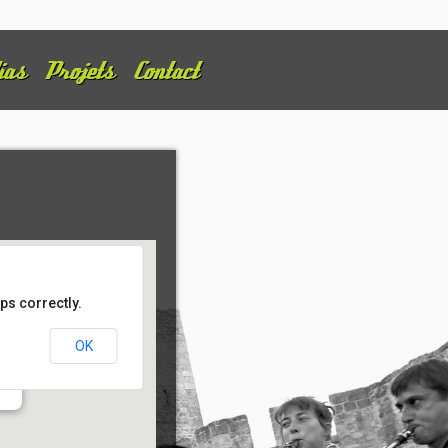
ias
Projets
Contact
ps correctly.
OK
u
Vitré