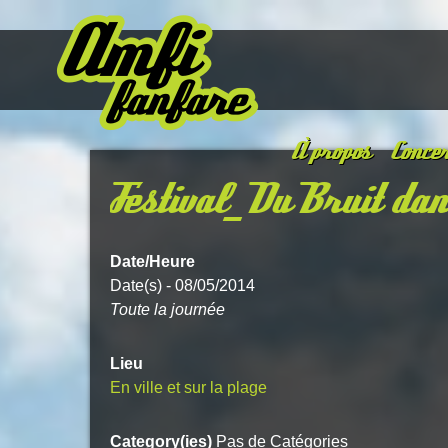
À propos
Concer
Festival_Du Bruit dan
Date/Heure
Date(s) - 08/05/2014
Toute la journée
Lieu
En ville et sur la plage
Category(ies)
Pas de Catégories