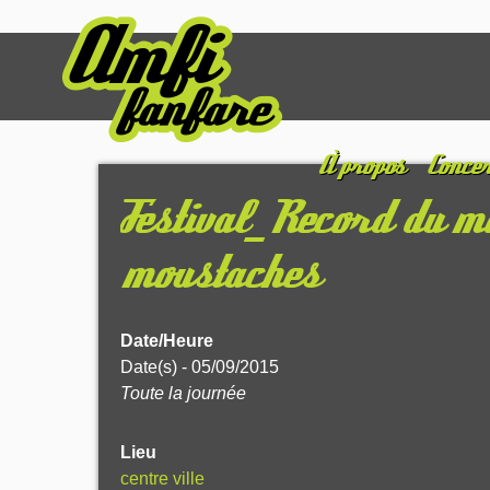
À propos
Concer
Festival_Record du m
moustaches
Date/Heure
Date(s) - 05/09/2015
Toute la journée
Lieu
centre ville