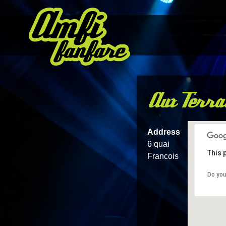
Aux Terra
Address
6 quai
This 
Francois
Do you