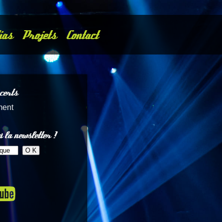
ias
Projets
Contact
certs
ment
 la newsletter !
микрозайм
займ на карту онлайн
быстрый займ