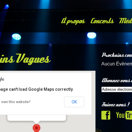
À propos
Concerts
Méd
ins Vagues
Prochains con
Aucun Évène
Abonnez vous à
page can't load Google Maps correctly.
OK
 own this website?
Suivez nous !
Aux Terrains Vagues
6 quai Francois Mitterrand - Nantes
Details