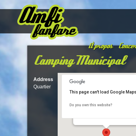
À propos
Concer
Camping Municipal
Address
Quartier
This page can't load Google Maps
Do you own this website?
Camping Municipal
Quartier Subreviale - St Nazaire le Des
Details