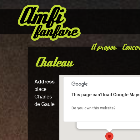
À propos
Concer
Chateau
Address
place
This page can't load Google Maps
Charles
de Gaule
Do you own this website?
Chateau
place Charles de Gaule - chateaubria
Details