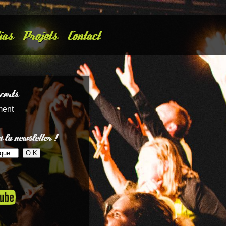
ias
Projets
Contact
certs
ment
 la newsletter !
микрозайм
займ на карту онлайн
быстрый займ