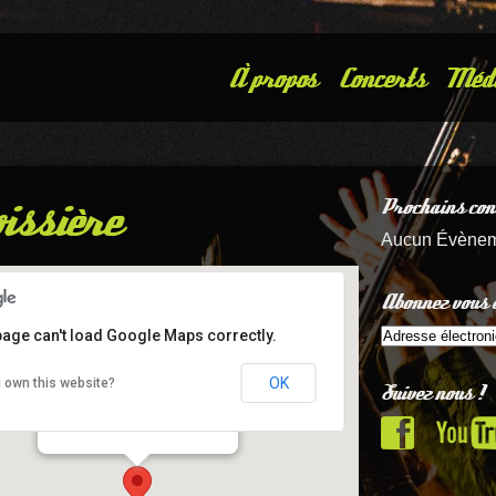
À propos
Concerts
Méd
issière
Prochains con
Aucun Évène
Abonnez vous à
page can't load Google Maps correctly.
OK
 own this website?
Suivez nous !
CSC La Boissière
9 rue Jean-de-la-Bruyère - Nantes
Details