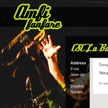
CSC La Bo
Address
9 rue
This 
Jean-de-
la-
Do you
Bruyère
Nantes