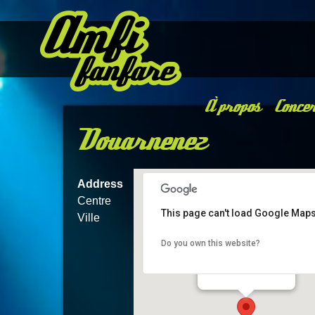
À propos
Concer
Douarnenez
Address
Centre
This page can't load Google Maps
Ville
Do you own this website?
Douarnenez
Centre Ville - Douarnenez
Details