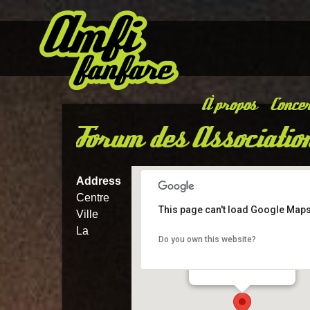
À propos
Concer
Forum des Associatio
Address
Centre
This page can't load Google Maps
Ville
La
Do you own this website?
Forum des Associations
Centre Ville - La Pommeraye
Details