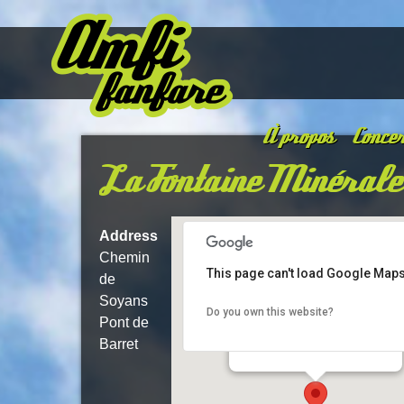
À propos
Concer
La Fontaine Minérale
Address
Chemin
This page can't load Google Maps
de
Soyans
Do you own this website?
Pont de
La Fontaine Minérale
Chemin de Soyans - Pont de Barret
Barret
Details