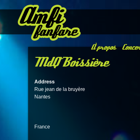
À propos
Concer
MdQ Boissière
Address
Rue jean de la bruyère
Nantes
France