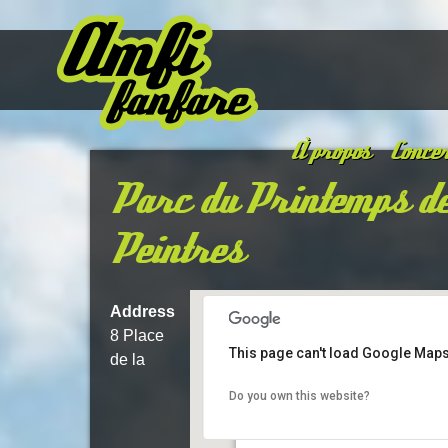
À propos
Concer
Parc du Printemps d
Peintres
Address
8 Place
This page can't load Google Maps
de la
Do you own this website?
Parc du Printemps des Peintres
8 Place de la Girainerie - Nueil-Les-Aub
Details