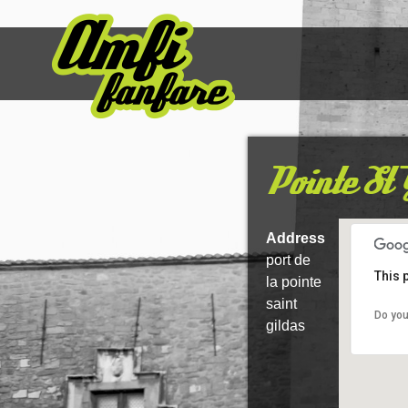
Pointe St 
Address
port de
This 
la pointe
saint
Do you
gildas