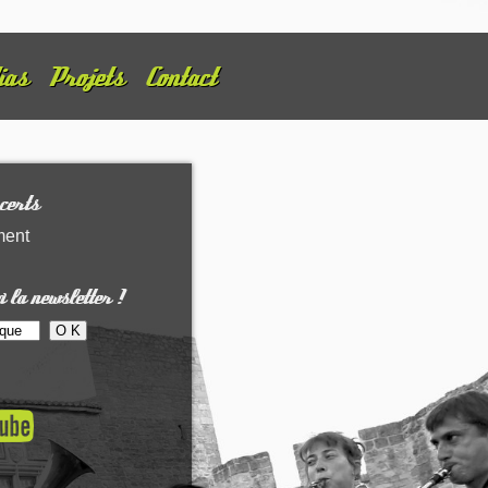
ias
Projets
Contact
certs
ment
 la newsletter !
микрозайм
займ на карту онлайн
быстрый займ