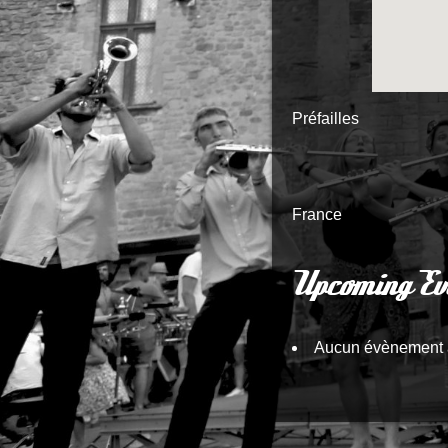
Préfailles
France
Upcoming Ev
Aucun évènement 