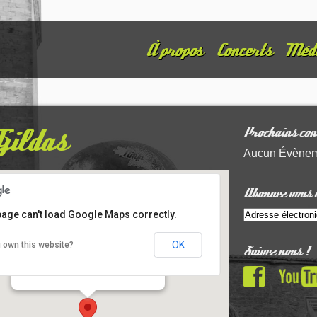
À propos
Concerts
Méd
Gildas
Prochains con
Aucun Évène
Abonnez vous à
page can't load Google Maps correctly.
OK
 own this website?
Suivez nous !
Pointe St Gildas
port de la pointe saint gildas - Préfailles
Details