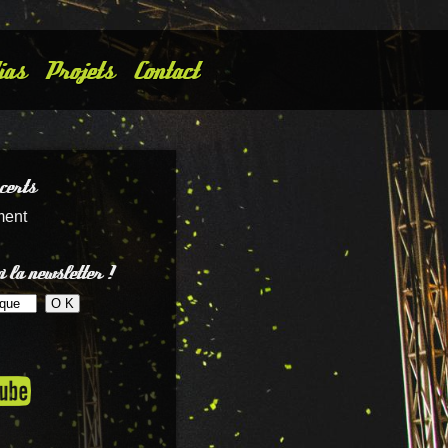
ias
Projets
Contact
certs
ment
 la newsletter !
микрозайм
займ на карту онлайн
быстрый займ