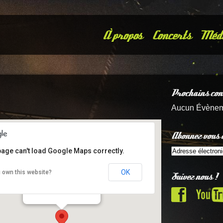
À propos
Concerts
Méd
Prochains con
Aucun Évène
Abonnez vous à
page can't load Google Maps correctly.
OK
 own this website?
Suivez nous !
Remblais
Remblais - Sables d'Olonne
Details