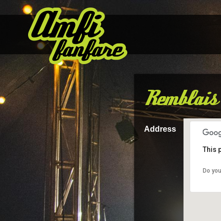
Remblais
Address
This 
Do you