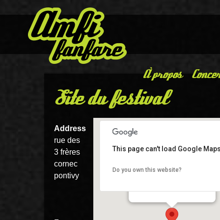
À propos
Concer
Site du festival
Address
rue des
This page can't load Google Maps
3 frères
cornec
Do you own this website?
pontivy
Site du festival
rue des 3 frères cornec - pontivy
Details